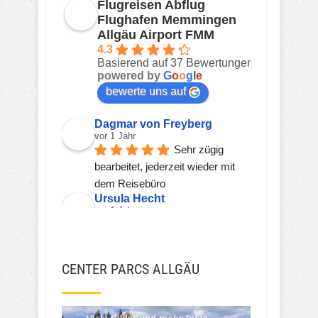
Flugreisen Abflug
Flughafen Memmingen
Allgäu Airport FMM
4.3
Basierend auf 37 Bewertungen
powered by
G
o
o
g
l
e
bewerte uns auf
Dagmar von Freyberg
vor 1 Jahr
Sehr zügig 
bearbeitet, jederzeit wieder mit 
dem Reisebüro
Ursula Hecht
vor 1 Jahr
Hier wird einem 
kompetent, freundlich und zeitnah 
geholfen.
CENTER PARCS ALLGÄU
Sehr gerne wieder!!!
Viorel Stanciu
vor 2 Jahren