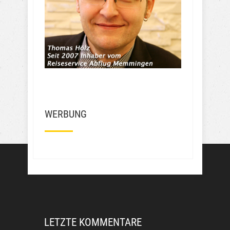
den selben Reise Zeitraum 150,-  
Euro zahlen . Das sind 100 Euro 
weniger. Wie soll ich das finden? 
Frechheit wie die den Leuten das 
Geld aus der Tasche ziehen….
Mehr Bewertungen
WERBUNG
LETZTE KOMMENTARE