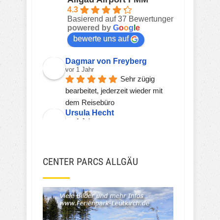
4.3
Basierend auf 37 Bewertungen
powered by
G
o
o
g
l
e
bewerte uns auf
Dagmar von Freyberg
vor 1 Jahr
Sehr zügig 
bearbeitet, jederzeit wieder mit 
dem Reisebüro
Ursula Hecht
vor 1 Jahr
Hier wird einem 
kompetent, freundlich und zeitnah 
geholfen.
CENTER PARCS ALLGÄU
Sehr gerne wieder!!!
Viorel Stanciu
vor 2 Jahren
JSH JSH
vor 3 Jahren