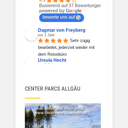
4.3
Basierend auf 37 Bewertungen
powered by
G
o
o
g
l
e
bewerte uns auf
Dagmar von Freyberg
vor 1 Jahr
Sehr zügig 
bearbeitet, jederzeit wieder mit 
dem Reisebüro
Ursula Hecht
vor 1 Jahr
Hier wird einem 
kompetent, freundlich und zeitnah 
geholfen.
CENTER PARCS ALLGÄU
Sehr gerne wieder!!!
Viorel Stanciu
vor 2 Jahren
JSH JSH
vor 3 Jahren
Ekna W