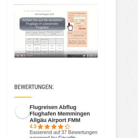
BEWERTUNGEN:
Flugreisen Abflug
Flughafen Memmingen
Allgäu Airport FMM
4.3
Basierend auf 37 Bewertungen
powered by
G
o
o
g
l
e