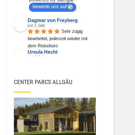
bewerte uns auf
Dagmar von Freyberg
vor 1 Jahr
Sehr zügig 
bearbeitet, jederzeit wieder mit 
dem Reisebüro
Ursula Hecht
vor 1 Jahr
Hier wird einem 
kompetent, freundlich und zeitnah 
geholfen.
CENTER PARCS ALLGÄU
Sehr gerne wieder!!!
Viorel Stanciu
vor 2 Jahren
JSH JSH
vor 3 Jahren
Ekna W
vor 3 Jahren
Die Preise fürs 