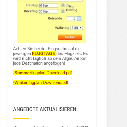
Achten Sie bei der Flugsuche auf die
jeweiligen
FLUGTAGE
des Flugziels. Es
wird
nicht täglich
ab dem Allgäu Airport
jede Destination angeflogen!
-
Sommer
flugplan Download.pdf
-
Winter
flugplan Download.pdf
ANGEBOTE AKTUALISIEREN: