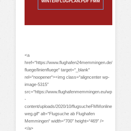
WINTERFLUGPLAN.PDF FMM
<a
href=“https://www.flughafen24memmingen.de/
fluege/linienfluege“ target=“_blank“
rel=“noopener“><img class=“aligncenter wp-
image-5315″
src=“https://www.flughafenmemmingen.eu/wp
-
content/uploads/2020/10/flugsucheFMMonline
weg.gif“ alt=“Flugsuche ab Flughafen
Memmingen“ width=“700″ height=“469″ />
</a>