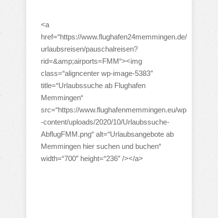
<a
href=“https://www.flughafen24memmingen.de/
urlaubsreisen/pauschalreisen?
rid=&amp;airports=FMM“><img
class=“aligncenter wp-image-5383″
title=“Urlaubssuche ab Flughafen
Memmingen“
src=“https://www.flughafenmemmingen.eu/wp
-content/uploads/2020/10/Urlaubssuche-
AbflugFMM.png“ alt=“Urlaubsangebote ab
Memmingen hier suchen und buchen“
width=“700″ height=“236″ /></a>