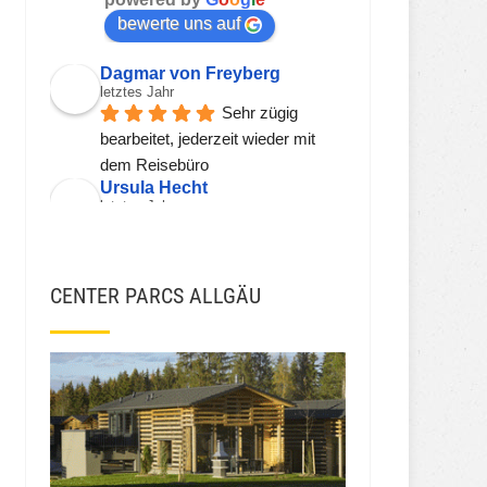
bewerte uns auf
Dagmar von Freyberg
letztes Jahr
Sehr zügig 
bearbeitet, jederzeit wieder mit 
dem Reisebüro
Ursula Hecht
letztes Jahr
Hier wird einem 
kompetent, freundlich und zeitnah 
geholfen.Sehr gerne wieder!!!
CENTER PARCS ALLGÄU
Viorel Stanciu
vor 2 Jahren
JSH JSH
vor 3 Jahren
Ekna W
vor 3 Jahren
Die Preise fürs 
Parken sind  ja unglaublich teuer. 