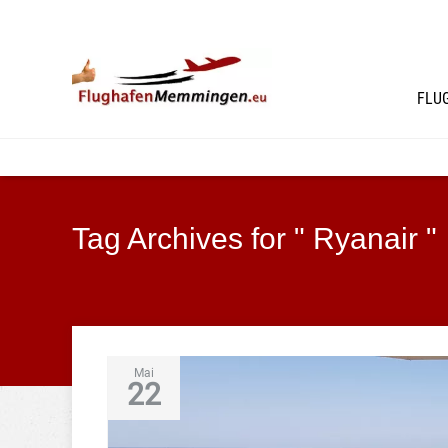
FLU
Tag Archives for " Ryanair "
Mai
22