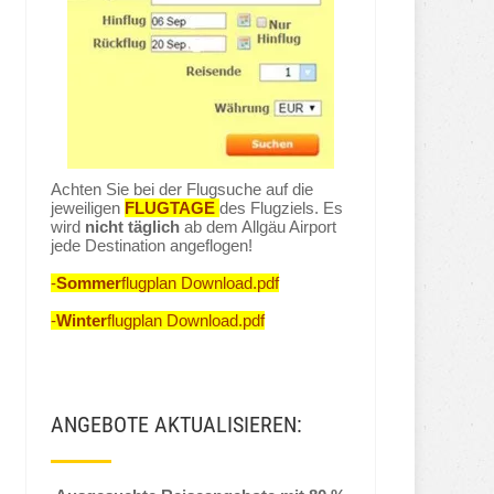
Achten Sie bei der Flugsuche auf die
jeweiligen
FLUGTAGE
des Flugziels. Es
wird
nicht täglich
ab dem Allgäu Airport
jede Destination angeflogen!
-
Sommer
flugplan Download.pdf
-
Winter
flugplan Download.pdf
ANGEBOTE AKTUALISIEREN: