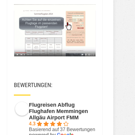
BEWERTUNGEN:
Flugreisen Abflug
Flughafen Memmingen
Allgäu Airport FMM
4.3
Basierend auf 37 Bewertungen
powered by
G
o
o
g
l
e