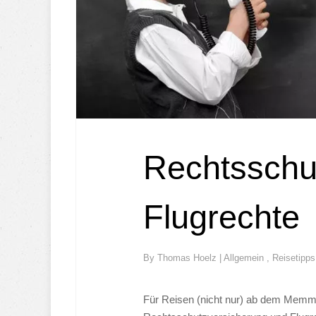
Rechtsschu
Flugrechte
By
Thomas Hoelz
|
Allgemein
,
Reisetipps
Für Reisen (nicht nur) ab dem Memmin