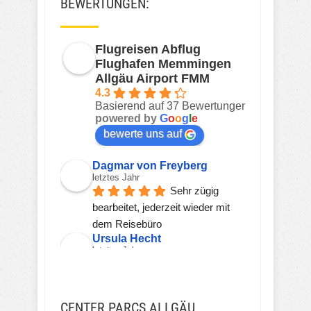
BEWERTUNGEN:
Flugreisen Abflug
Flughafen Memmingen
Allgäu Airport FMM
4.3
Basierend auf 37 Bewertungen
powered by
G
o
o
g
l
e
bewerte uns auf
Dagmar von Freyberg
letztes Jahr
Sehr zügig 
bearbeitet, jederzeit wieder mit 
dem Reisebüro
Ursula Hecht
letztes Jahr
Hier wird einem 
kompetent, freundlich und zeitnah 
geholfen.Sehr gerne wieder!!!
CENTER PARCS ALLGÄU