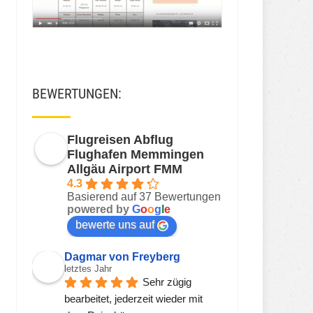
BEWERTUNGEN:
Flugreisen Abflug
Flughafen Memmingen
Allgäu Airport FMM
4.3
Basierend auf 37 Bewertungen
powered by
G
o
o
g
l
e
bewerte uns auf
Dagmar von Freyberg
letztes Jahr
Sehr zügig 
bearbeitet, jederzeit wieder mit 