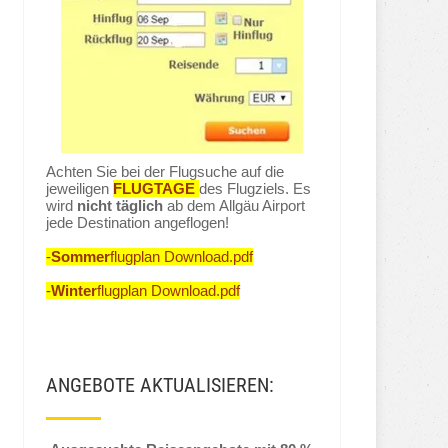
Achten Sie bei der Flugsuche auf die
jeweiligen
FLUGTAGE
des Flugziels. Es
wird
nicht täglich
ab dem Allgäu Airport
jede Destination angeflogen!
-
Sommer
flugplan Download.pdf
-
Winter
flugplan Download.pdf
ANGEBOTE AKTUALISIEREN: