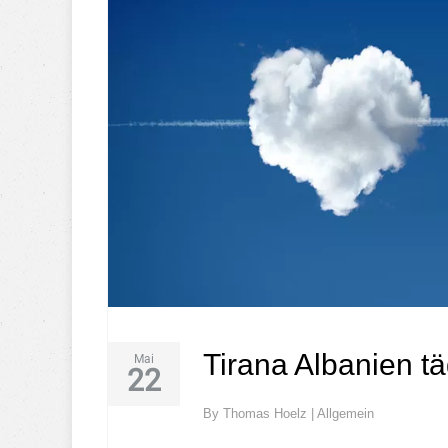
Tirana Albanien 
Mai
22
By
Thomas Hoelz
|
Allgemein