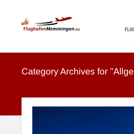
FLU
Category Archives for "Allg