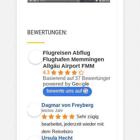
BEWERTUNGEN:
Flugreisen Abflug
Flughafen Memmingen
Allgäu Airport FMM
4.3
Basierend auf 37 Bewertungen
powered by
G
o
o
g
l
e
bewerte uns auf
Dagmar von Freyberg
letztes Jahr
Sehr zügig 
bearbeitet, jederzeit wieder mit 
dem Reisebüro
Ursula Hecht