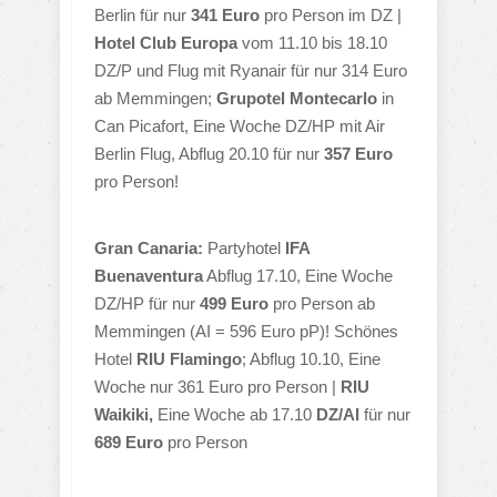
Berlin für nur
341 Euro
pro Person im DZ |
Hotel Club Europa
vom 11.10 bis 18.10
DZ/P und Flug mit Ryanair für nur 314 Euro
ab Memmingen;
Grupotel Montecarlo
in
Can Picafort, Eine Woche DZ/HP mit Air
Berlin Flug, Abflug 20.10 für nur
357 Euro
pro Person!
Gran Canaria:
Partyhotel
IFA
Buenaventura
Abflug 17.10, Eine Woche
DZ/HP für nur
499 Euro
pro Person ab
Memmingen (AI = 596 Euro pP)! Schönes
Hotel
RIU Flamingo
; Abflug 10.10, Eine
Woche nur 361 Euro pro Person |
RIU
Waikiki,
Eine Woche ab 17.10
DZ/AI
für nur
689 Euro
pro Person