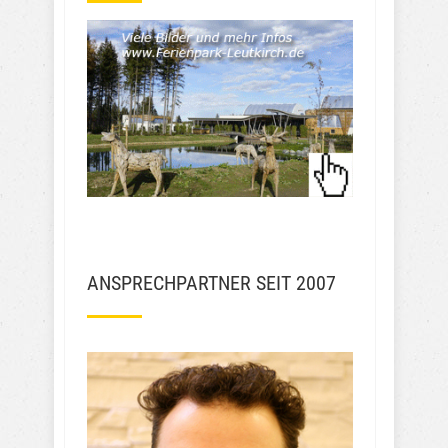
JSH JSH
vor 3 Jahren
Ekna W
vor 3 Jahren
Die Preise fürs 
Parken sind  ja unglaublich teuer. 
Für 23 Tage soll man 250 ,- Euro 
zahlen für die provisorischen
... 
weiterlesen
Mehr Bewertungen
ANSPRECHPARTNER SEIT 2007