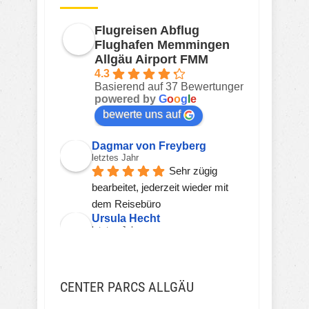
Flugreisen Abflug
Flughafen Memmingen
Allgäu Airport FMM
4.3
Basierend auf 37 Bewertungen
powered by
G
o
o
g
l
e
bewerte uns auf
Dagmar von Freyberg
letztes Jahr
Sehr zügig 
bearbeitet, jederzeit wieder mit 
dem Reisebüro
Ursula Hecht
letztes Jahr
Hier wird einem 
kompetent, freundlich und zeitnah 
geholfen.Sehr gerne wieder!!!
CENTER PARCS ALLGÄU
Viorel Stanciu
vor 2 Jahren