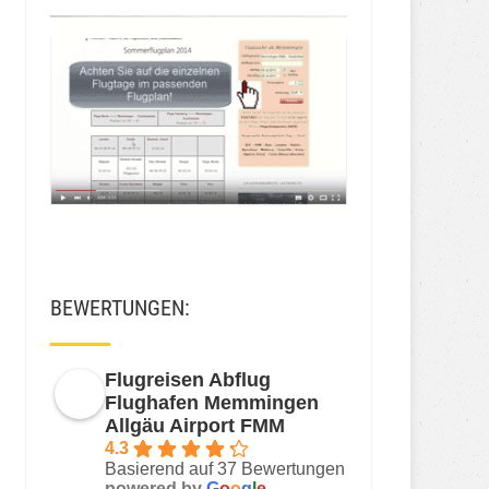
BEWERTUNGEN:
Flugreisen Abflug
Flughafen Memmingen
Allgäu Airport FMM
4.3
Basierend auf 37 Bewertungen
powered by
G
o
o
g
l
e