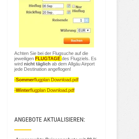
Achten Sie bei der Flugsuche auf die
jeweiligen
FLUGTAGE
des Flugziels. Es
wird
nicht täglich
ab dem Allgäu Airport
jede Destination angeflogen!
-
Sommer
flugplan Download.pdf
-
Winter
flugplan Download.pdf
ANGEBOTE AKTUALISIEREN: