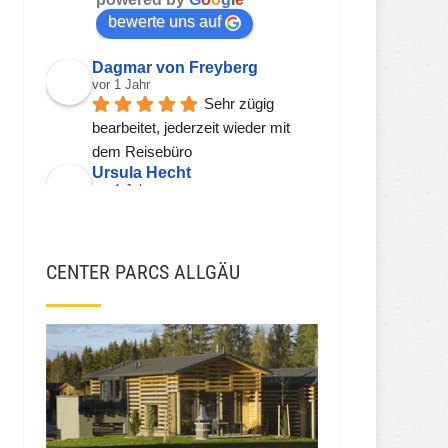
bewerte uns auf
Dagmar von Freyberg
vor 1 Jahr
Sehr zügig 
bearbeitet, jederzeit wieder mit 
dem Reisebüro
Ursula Hecht
vor 1 Jahr
Hier wird einem 
kompetent, freundlich und zeitnah 
geholfen.
CENTER PARCS ALLGÄU
Sehr gerne wieder!!!
Viorel Stanciu
vor 2 Jahren
JSH JSH
vor 3 Jahren
Ekna W
vor 3 Jahren
Die Preise fürs 