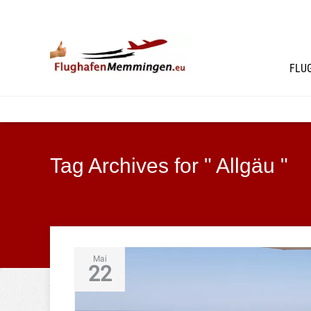
FLU
Tag Archives for " Allgäu "
Mai
22