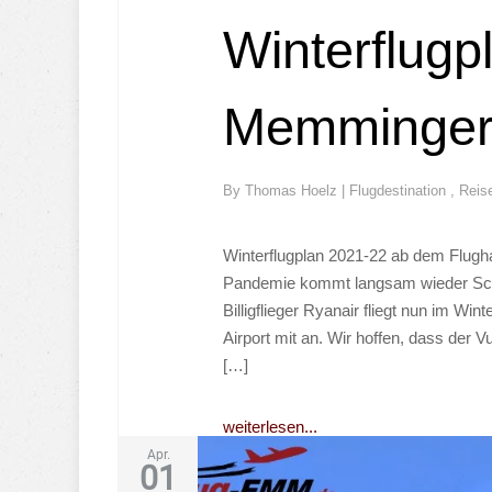
Winterflugp
Memminger 
By
Thomas Hoelz
|
Flugdestination
,
Reis
Winterflugplan 2021-22 ab dem Flug
Pandemie kommt langsam wieder Sch
Billigflieger Ryanair fliegt nun im Wi
Airport mit an. Wir hoffen, dass der 
[…]
weiterlesen...
Apr.
01