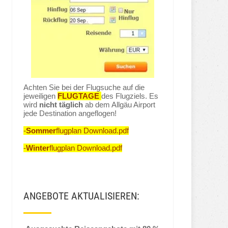
Achten Sie bei der Flugsuche auf die
jeweiligen
FLUGTAGE
des Flugziels. Es
wird
nicht täglich
ab dem Allgäu Airport
jede Destination angeflogen!
-
Sommer
flugplan Download.pdf
-
Winter
flugplan Download.pdf
ANGEBOTE AKTUALISIEREN: