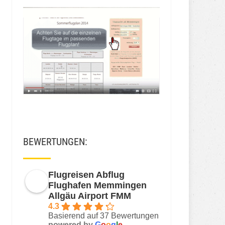
BEWERTUNGEN:
Flugreisen Abflug
Flughafen Memmingen
Allgäu Airport FMM
4.3
Basierend auf 37 Bewertungen
powered by
G
o
o
g
l
e