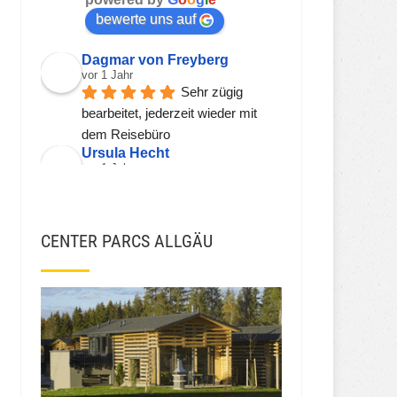
bewerte uns auf
Dagmar von Freyberg
vor 1 Jahr
Sehr zügig 
bearbeitet, jederzeit wieder mit 
dem Reisebüro
Ursula Hecht
vor 1 Jahr
Hier wird einem 
kompetent, freundlich und zeitnah 
geholfen.
CENTER PARCS ALLGÄU
Sehr gerne wieder!!!
Viorel Stanciu
vor 2 Jahren
JSH JSH
vor 3 Jahren
Ekna W
vor 3 Jahren
Die Preise fürs 