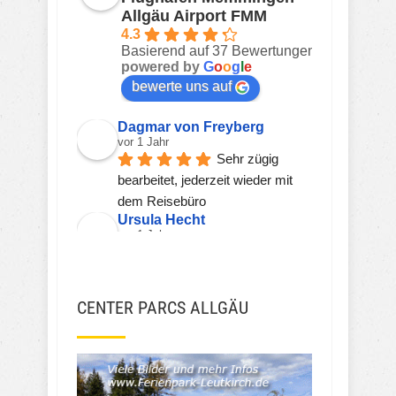
Allgäu Airport FMM
4.3
Basierend auf 37 Bewertungen
powered by
G
o
o
g
l
e
bewerte uns auf
Dagmar von Freyberg
vor 1 Jahr
Sehr zügig 
bearbeitet, jederzeit wieder mit 
dem Reisebüro
Ursula Hecht
vor 1 Jahr
Hier wird einem 
kompetent, freundlich und zeitnah 
geholfen.
CENTER PARCS ALLGÄU
Sehr gerne wieder!!!
Viorel Stanciu
vor 2 Jahren
JSH JSH
vor 3 Jahren