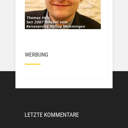
Euro zahlen . Das sind 100 Euro 
weniger. Wie soll ich das finden? 
Frechheit wie die den Leuten das 
Geld aus der Tasche ziehen….
Mehr Bewertungen
WERBUNG
LETZTE KOMMENTARE