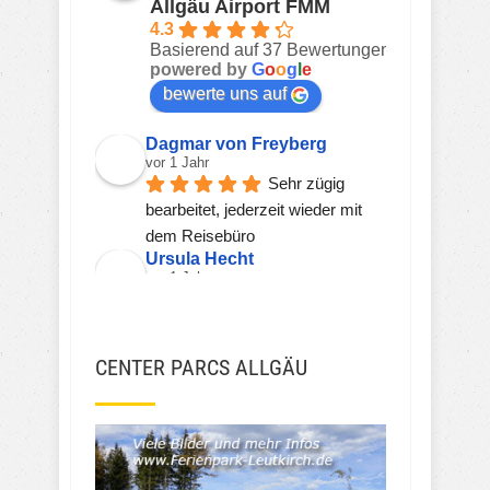
Allgäu Airport FMM
4.3
Basierend auf 37 Bewertungen
powered by
G
o
o
g
l
e
bewerte uns auf
Dagmar von Freyberg
vor 1 Jahr
Sehr zügig 
bearbeitet, jederzeit wieder mit 
dem Reisebüro
Ursula Hecht
vor 1 Jahr
Hier wird einem 
kompetent, freundlich und zeitnah 
geholfen.
CENTER PARCS ALLGÄU
Sehr gerne wieder!!!
Viorel Stanciu
vor 2 Jahren
JSH JSH
vor 3 Jahren