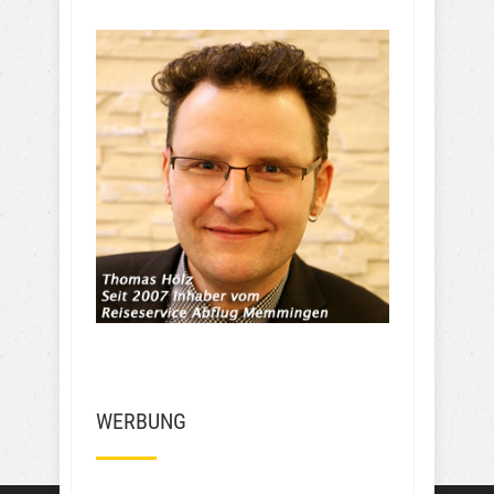
dem Airport??🙈🙈😲 Unglaublich 
teuer finde ich das für so einen 
mini Airport. Ich hab zum 
Vergleich mal den Flughafen in 
Berlin mit unseren Reisedaten 
und Parkplatz Gebühren  
verglichen . Dort würde ich für 
den selben Reise Zeitraum 150,-  
Euro zahlen . Das sind 100 Euro 
weniger. Wie soll ich das finden? 
Frechheit wie die den Leuten das 
Geld aus der Tasche ziehen….
Mehr Bewertungen
WERBUNG