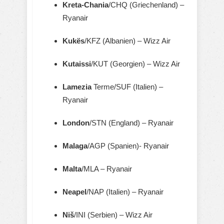
Kreta-Chania
/CHQ (Griechenland) –
Ryanair
Kukës
/KFZ (Albanien) – Wizz Air
Kutaissi
/KUT (Georgien) – Wizz Air
Lamezia
Terme/SUF (Italien) –
Ryanair
London
/STN (England) – Ryanair
Malaga
/AGP (Spanien)- Ryanair
Malta
/MLA – Ryanair
Neapel
/NAP (Italien) – Ryanair
Niš
/INI (Serbien) – Wizz Air