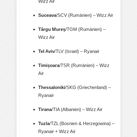
Wizz Air
Suceava
/SCV (Rumänien) – Wizz Air
Târgu Mureș
/TGM (Rumänien) –
Wizz Air
Tel Aviv
/TLV (Israel) – Ryanair
Timișoara
/TSR (Rumänien) – Wizz
Air
Thessaloniki
/SKG (Griechenland) –
Ryanair
Tirana
/TIA (Albanien) – Wizz Air
Tuzla
/TZL (Bosnien & Herzegowina) –
Ryanair + Wizz Air