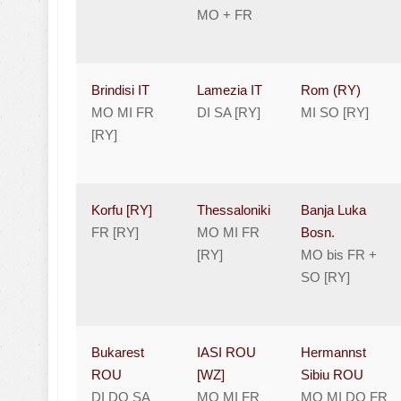
MO + FR
Brindisi IT
Lamezia IT
Rom (RY)
MO MI FR
DI SA [RY]
MI SO [RY]
[RY]
Korfu [RY]
Thessaloniki
Banja Luka
FR [RY]
MO MI FR
Bosn.
[RY]
MO bis FR +
SO [RY]
Bukarest
IASI ROU
Hermannst
ROU
[WZ]
Sibiu ROU
DI DO SA
MO MI FR
MO MI DO FR