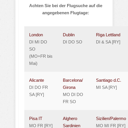
Achten Sie bei der Flugsuche auf die
angegebenen Flugtage:
London
Dublin
Riga Lettland
DI MI DO
DI DO SO
DI & SA [RY]
SO
(MO+FR bis
Mai)
Alicante
Barcelona/
Santiago d.C.
DI DO FR
Girona
MI SA [RY]
SA [RY]
MO DI DO
FR SO
Pisa IT
Alghero
Sizilien/Palermo
MO FR [RY]
Sardinien
MO MI FR [RY]