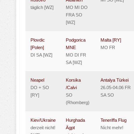
täglich [WZ]
MO MI DO
FRA SO
[WZ]
Plovdic
Podgorica
Malta [RY]
[Polen]
MNE
MO FR
DI SA [WZ]
MO DI FR
SA [WZ]
Neapel
Korsika
Antalya Türkei
DO + SO
/Calvi
26.05-04.06 FR
[RY]
SO
SA SO
(Rhomberg)
Kiev/Ukraine
Hurghada
Teneriffa Flug
derzeit nicht!
Ägpt
Nicht mehr!