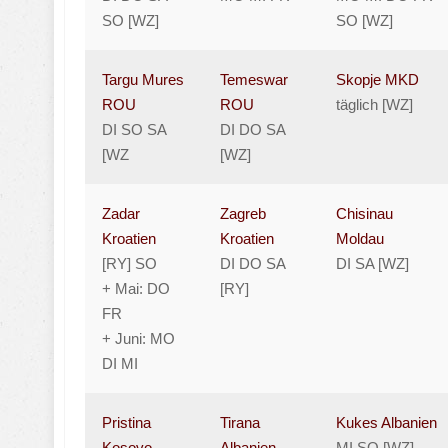
SO [WZ]
SO [WZ]
Targu Mures
Temeswar
Skopje MKD
ROU
ROU
täglich [WZ]
DI SO SA
DI DO SA
[WZ
[WZ]
Zadar
Zagreb
Chisinau
Kroatien
Kroatien
Moldau
[RY] SO
DI DO SA
DI SA [WZ]
+ Mai: DO
[RY]
FR
+ Juni: MO
DI MI
Pristina
Tirana
Kukes Albanien
Kosovo
Albanien
MI SO [WZ]