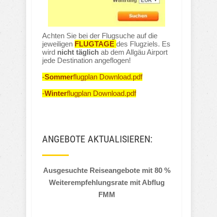
Achten Sie bei der Flugsuche auf die
jeweiligen
FLUGTAGE
des Flugziels. Es
wird
nicht täglich
ab dem Allgäu Airport
jede Destination angeflogen!
-
Sommer
flugplan Download.pdf
-
Winter
flugplan Download.pdf
ANGEBOTE AKTUALISIEREN:
Ausgesuchte Reiseangebote mit 80 %
Weiterempfehlungsrate mit Abflug
FMM