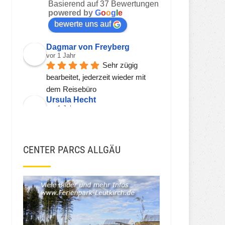
Basierend auf 37 Bewertungen
powered by
G
o
o
g
l
e
bewerte uns auf
Dagmar von Freyberg
vor 1 Jahr
Sehr zügig 
bearbeitet, jederzeit wieder mit 
dem Reisebüro
Ursula Hecht
vor 1 Jahr
Hier wird einem 
kompetent, freundlich und zeitnah 
geholfen.
CENTER PARCS ALLGÄU
Sehr gerne wieder!!!
Viorel Stanciu
vor 2 Jahren
JSH JSH
vor 3 Jahren
Ekna W