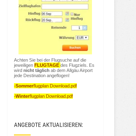
Achten Sie bei der Flugsuche auf die
jeweiligen
FLUGTAGE
des Flugziels. Es
wird
nicht täglich
ab dem Allgäu Airport
jede Destination angeflogen!
-
Sommer
flugplan Download.pdf
-
Winter
flugplan Download.pdf
ANGEBOTE AKTUALISIEREN: