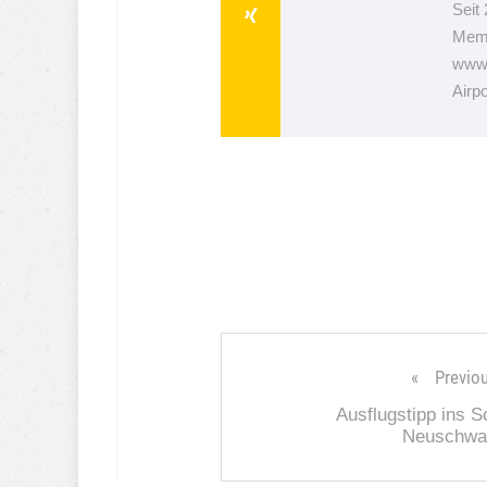
Seit
Memm
www.
Airp
Previo
Ausflugstipp ins S
Neuschwa