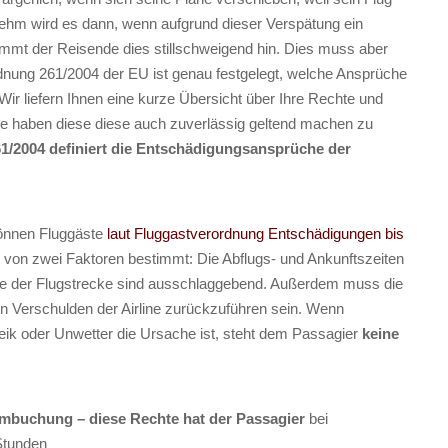
hm wird es dann, wenn aufgrund dieser Verspätung ein
immt der Reisende dies stillschweigend hin. Dies muss aber
ordnung 261/2004 der EU ist genau festgelegt, welche Ansprüche
ir liefern Ihnen eine kurze Übersicht über Ihre Rechte und
ie haben diese diese auch zuverlässig geltend machen zu
1/2004 definiert die Entschädigungsansprüche der
önnen Fluggäste
laut Fluggastverordnung Entschädigungen bis
d von zwei Faktoren bestimmt: Die Abflugs- und Ankunftszeiten
ge der Flugstrecke sind ausschlaggebend. Außerdem muss die
in Verschulden der Airline zurückzuführen sein. Wenn
eik oder Unwetter die Ursache ist, steht dem Passagier
keine
umbuchung – diese Rechte hat der Passagier
bei
Stunden