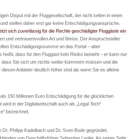
gen Disput mit der Fluggesellschaft, der nicht selten in einen
 und stellen daher erst gar keine Entschädigungsansprüche.
 setzt sich zuverlässig für die Rechte geschädigter Fluggäste ein
ren und vertrauensvollen Art und Weise. Der Anspruchsteller
ämpften Entschädigungssumme an das Portal – aber
 heißt, dass für den Fluggast kein Risiko besteht – er kann nur
 dass Sie sich um nichts weiter kümmern müssen und die
diesen Anbieter deutlich höher sind als wenn Sie es alleine
als 150 Millionen Euro Entschädigung für die glücklichen
ird in der Digitalwirtschaft auch als „Legal Tech“
e“ bezeichnet.
on Dr. Philipp Kadelbach und Dr. Sven Bode gegründet.
den Händen von Geschäftsführer Sebastian Legler. An seiner Seite