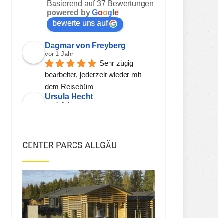
Basierend auf 37 Bewertungen
powered by
G
o
o
g
l
e
bewerte uns auf
Dagmar von Freyberg
vor 1 Jahr
Sehr zügig 
bearbeitet, jederzeit wieder mit 
dem Reisebüro
Ursula Hecht
vor 1 Jahr
Hier wird einem 
kompetent, freundlich und zeitnah 
geholfen.
CENTER PARCS ALLGÄU
Sehr gerne wieder!!!
Viorel Stanciu
vor 2 Jahren
JSH JSH
vor 3 Jahren
Ekna W