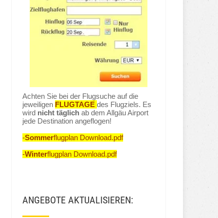
Achten Sie bei der Flugsuche auf die
jeweiligen
FLUGTAGE
des Flugziels. Es
wird
nicht täglich
ab dem Allgäu Airport
jede Destination angeflogen!
-
Sommer
flugplan Download.pdf
-
Winter
flugplan Download.pdf
ANGEBOTE AKTUALISIEREN: