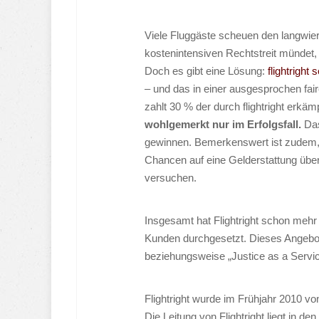
Viele Fluggäste scheuen den langwieri
kostenintensiven Rechtstreit mündet,
Doch es gibt eine Lösung:
flightright
– und das in einer ausgesprochen fai
zahlt 30 % der durch flightright erk
wohlgemerkt nur im Erfolgsfall.
Das
gewinnen. Bemerkenswert ist zudem,
Chancen auf eine Gelderstattung über 
versuchen.
Insgesamt hat Flightright schon mehr 
Kunden durchgesetzt. Dieses Angebot w
beziehungsweise „Justice as a Servic
Flightright wurde im Frühjahr 2010 v
Die Leitung von Flightright liegt in 