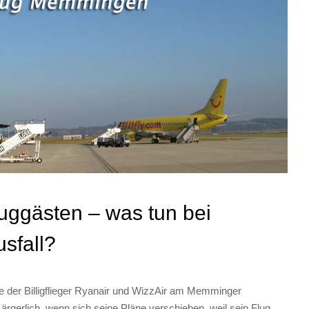
uggästen – was tun bei
sfall?
ste der Billigflieger Ryanair und WizzAir am Memminger
 ärgerlich, wenn sich seine Pläne verschieben, weil sein Flug