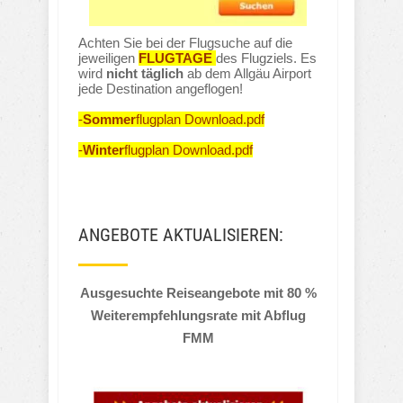
Achten Sie bei der Flugsuche auf die
jeweiligen
FLUGTAGE
des Flugziels. Es
wird
nicht täglich
ab dem Allgäu Airport
jede Destination angeflogen!
-
Sommer
flugplan Download.pdf
-
Winter
flugplan Download.pdf
ANGEBOTE AKTUALISIEREN:
Ausgesuchte Reiseangebote mit 80 %
Weiterempfehlungsrate mit Abflug
FMM