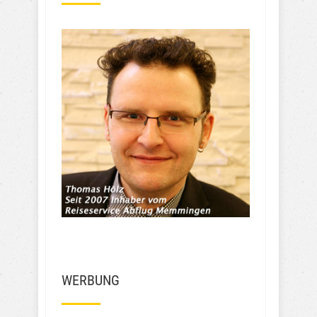
dem Airport??🙈🙈😲 Unglaublich 
teuer finde ich das für so einen 
mini Airport. Ich hab zum 
Vergleich mal den Flughafen in 
Berlin mit unseren Reisedaten 
und Parkplatz Gebühren  
verglichen . Dort würde ich für 
den selben Reise Zeitraum 150,-  
Euro zahlen . Das sind 100 Euro 
weniger. Wie soll ich das finden? 
Frechheit wie die den Leuten das 
Geld aus der Tasche ziehen….
Mehr Bewertungen
WERBUNG