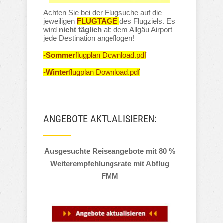
Achten Sie bei der Flugsuche auf die
jeweiligen
FLUGTAGE
des Flugziels. Es
wird
nicht täglich
ab dem Allgäu Airport
jede Destination angeflogen!
-
Sommer
flugplan Download.pdf
-
Winter
flugplan Download.pdf
ANGEBOTE AKTUALISIEREN:
Ausgesuchte Reiseangebote mit 80 %
Weiterempfehlungsrate mit Abflug
FMM